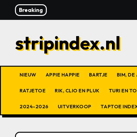
Ga
Breaking
naar
de
inhoud
stripindex.nl
NIEUW
APPIE HAPPIE
BARTJE
BIM, D
RATJETOE
RIK, CLIO EN PLUK
TURI EN T
2024-2026
UITVERKOOP
TAPTOE INDE