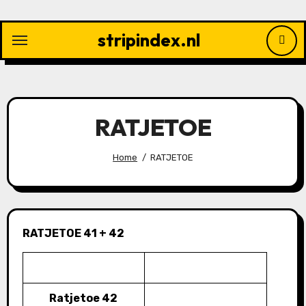
Ga
naar
stripindex.nl
de
inhoud
RATJETOE
Home
RATJETOE
RATJETOE 41 + 42
Ratjetoe 42