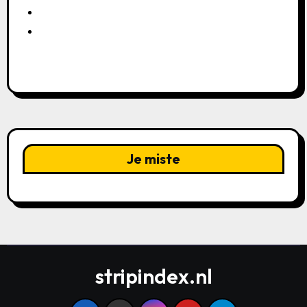
Je miste
stripindex.nl