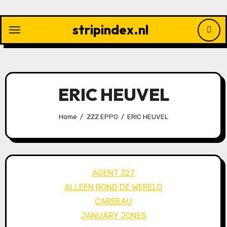
Ga
naar
stripindex.nl
de
inhoud
ERIC HEUVEL
Home
ZZZ EPPO
ERIC HEUVEL
AGENT 327
ALLEEN ROND DE WERELD
CARBEAU
JANUARY JONES