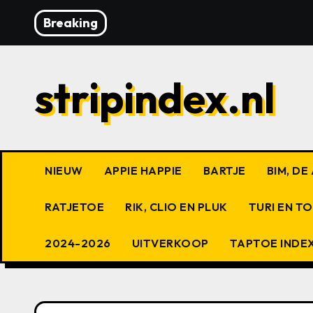
Ga
Breaking
naar
de
inhoud
stripindex.nl
NIEUW
APPIE HAPPIE
BARTJE
BIM, D
RATJETOE
RIK, CLIO EN PLUK
TURI EN T
2024-2026
UITVERKOOP
TAPTOE INDE