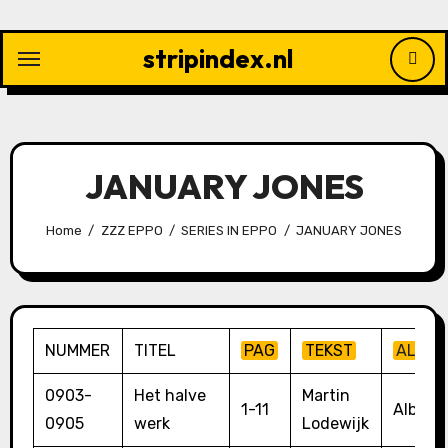
Ga
naar
stripindex.nl
de
inhoud
JANUARY JONES
Home
ZZZ EPPO
SERIES IN EPPO
JANUARY JONES
NUMMER
TITEL
PAG
TEKST
ALBU
0903-
Het halve
Martin
1-11
Album
0905
werk
Lodewijk