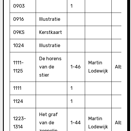
0903
1
0916
Illustratie
09KS
Kerstkaart
1024
Illustratie
De horens
1111-
Martin
van de
1-46
Album
1125
Lodewijk
stier
1111
1
1124
1
Het graf
1223-
Martin
van de
1-44
Album
1314
Lodewijk
zeppelin