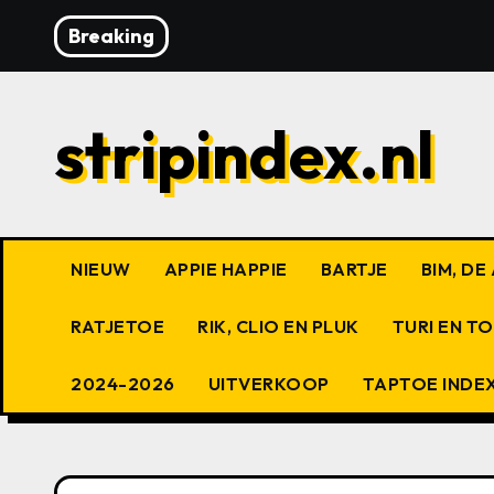
Ga
Breaking
naar
de
inhoud
stripindex.nl
NIEUW
APPIE HAPPIE
BARTJE
BIM, D
RATJETOE
RIK, CLIO EN PLUK
TURI EN T
2024-2026
UITVERKOOP
TAPTOE INDE