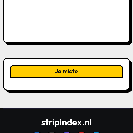
Je miste
stripindex.nl