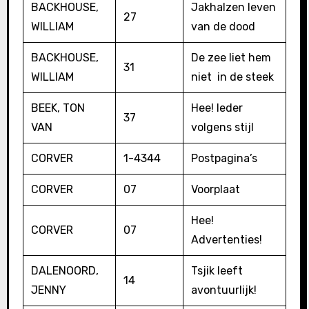
BACKHOUSE,
Jakhalzen leven
27
WILLIAM
van de dood
BACKHOUSE,
De zee liet hem
31
WILLIAM
niet in de steek
BEEK, TON
Hee! Ieder
37
VAN
volgens stijl
CORVER
1-4344
Postpagina’s
CORVER
07
Voorplaat
Hee!
CORVER
07
Advertenties!
DALENOORD,
Tsjik leeft
14
JENNY
avontuurlijk!