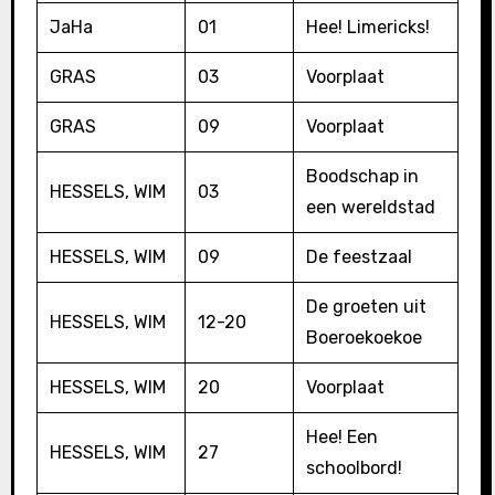
JaHa
01
Hee! Limericks!
GRAS
03
Voorplaat
GRAS
09
Voorplaat
Boodschap in
HESSELS, WIM
03
een wereldstad
HESSELS, WIM
09
De feestzaal
De groeten uit
HESSELS, WIM
12-20
Boeroekoekoe
HESSELS, WIM
20
Voorplaat
Hee! Een
HESSELS, WIM
27
schoolbord!