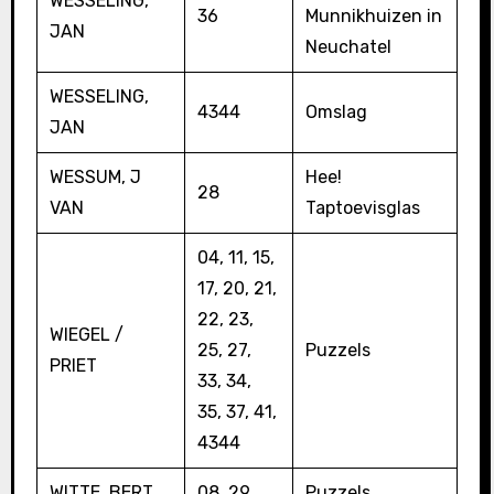
WESSELING,
36
Munnikhuizen in
JAN
Neuchatel
WESSELING,
4344
Omslag
JAN
WESSUM, J
Hee!
28
VAN
Taptoevisglas
04, 11, 15,
17, 20, 21,
22, 23,
WIEGEL /
25, 27,
Puzzels
PRIET
33, 34,
35, 37, 41,
4344
WITTE, BERT
08, 29
Puzzels