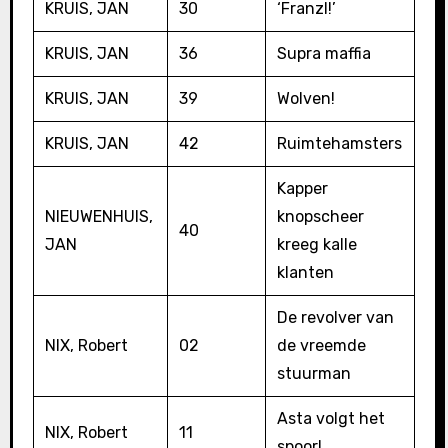
KRUIS, JAN
30
‘Franzl!’
KRUIS, JAN
36
Supra maffia
KRUIS, JAN
39
Wolven!
KRUIS, JAN
42
Ruimtehamsters
Kapper
NIEUWENHUIS,
knopscheer
40
JAN
kreeg kalle
klanten
De revolver van
NIX, Robert
02
de vreemde
stuurman
Asta volgt het
NIX, Robert
11
spoor!