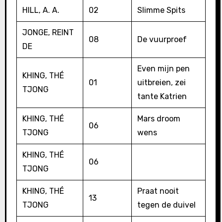
HILL, A. A.
02
Slimme Spits
JONGE, REINT
08
De vuurproef
DE
Even mijn pen
KHING, THÉ
01
uitbreien, zei
TJONG
tante Katrien
KHING, THÉ
Mars droom
06
TJONG
wens
KHING, THÉ
06
TJONG
KHING, THÉ
Praat nooit
13
TJONG
tegen de duivel