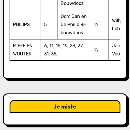
Bouwdoos
Oom Jan en
Willy
PHILIPS
5
de Philip RE
½
Lohman
bouwdoos
MIEKE EN
6, 11, 15, 19, 23, 27,
Jan van
½
WOUTER
31, 35,
Voo
Je miste