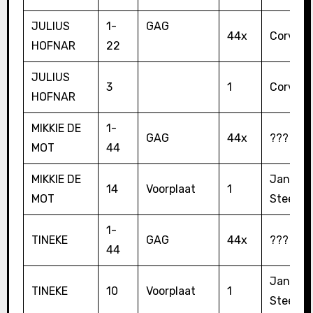
JULIUS
1-
GAG
44x
Corver
HOFNAR
22
JULIUS
3
1
Corver
HOFNAR
MIKKIE DE
1-
GAG
44x
???
MOT
44
MIKKIE DE
Jan
14
Voorplaat
1
MOT
Steema
1-
TINEKE
GAG
44x
???
44
Jan
TINEKE
10
Voorplaat
1
Steema