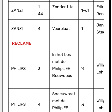
1-
Zonder titel
Erik = A
ZANZI
1-61
44
René Jo
Jan
ZANZI
4
Voorplaat
1
Steema
RECLAME
In het bos
met de
Willy
PHILIPS
3
Philips EE
½
Lohman
Bouwdoos
Sneeuwpret
met de
Willy
PHILIPS
4
½
Philip EE
Lohman