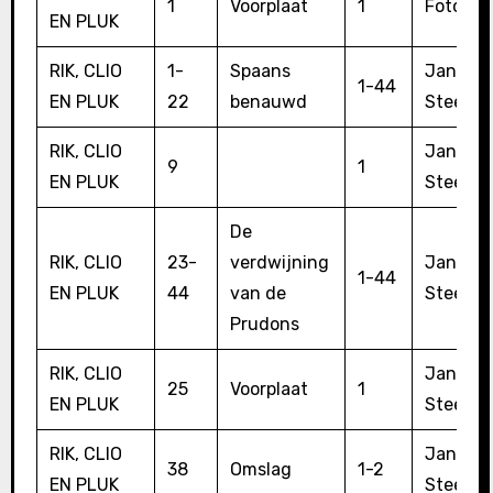
1
Voorplaat
1
Foto
EN PLUK
RIK, CLIO
1-
Spaans
Jan
1-44
EN PLUK
22
benauwd
Steema
RIK, CLIO
Jan
9
1
EN PLUK
Steema
De
RIK, CLIO
23-
verdwijning
Jan
1-44
EN PLUK
44
van de
Steema
Prudons
RIK, CLIO
Jan
25
Voorplaat
1
EN PLUK
Steema
RIK, CLIO
Jan
38
Omslag
1-2
EN PLUK
Steema