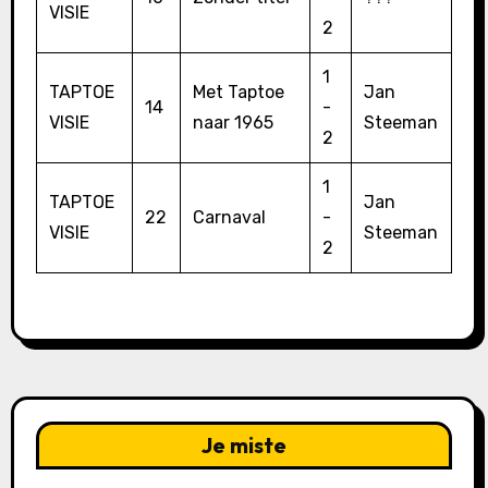
VISIE
2
1
TAPTOE
Met Taptoe
Jan
14
-
VISIE
naar 1965
Steeman
2
1
TAPTOE
Jan
22
Carnaval
-
VISIE
Steeman
2
Je miste