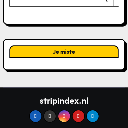
Je miste
stripindex.nl