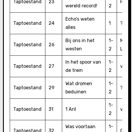
Taptoestand
23
Fred 
wereld record!
2
Echo’s weten
Taptoestand
24
1
??
alles
Bij ons in het
1-
Marti
Taptoestand
26
westen
2
Lode
In het spoor van
1-
Taptoestand
27
van 
de trein
2
Wat dromen
1-
Taptoestand
29
??
beduinen
2
1-
Taptoestand
31
1 Aril
van 
2
Was voortaan
1-
Taptoestand
32
Corv