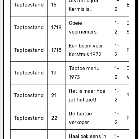
Als het bijna
1-
Taptoestand
16
Bert 
Kermis is…
2
Goeie
1-
Jan
Taptoestand
1718
voornemers
2
Sand
Een boom voor
1-
Taptoestand
1718
Fred 
Kerstmis 1972…
2
Taptoe menu
1-
Jan 
Taptoestand
19
1973
2
Voo
Het is maar hoe
1-
Taptoestand
21
?
jet het ziet!
2
De taptoe
1-
Taptoestand
22
Fred 
verkoper
2
Haal ook eens ‘n
1-