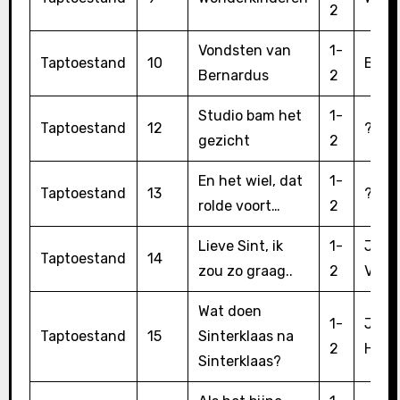
2
Vondsten van
1-
Taptoestand
10
Bern
Bernardus
2
Studio bam het
1-
Taptoestand
12
?
gezicht
2
En het wiel, dat
1-
Taptoestand
13
??
rolde voort…
2
Lieve Sint, ik
1-
Jan 
Taptoestand
14
zou zo graag..
2
Voo
Wat doen
1-
Jan 
Taptoestand
15
Sinterklaas na
2
Hoog
Sinterklaas?