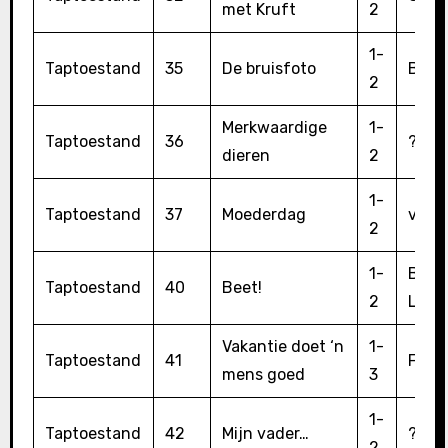
met Kruft
2
1-
Taptoestand
35
De bruisfoto
Bert 
2
Merkwaardige
1-
Taptoestand
36
??
dieren
2
1-
Taptoestand
37
Moederdag
van 
2
1-
Bart
Taptoestand
40
Beet!
2
Leeu
Vakantie doet ‘n
1-
Taptoestand
41
Fred 
mens goed
3
1-
Taptoestand
42
Mijn vader…
?
2