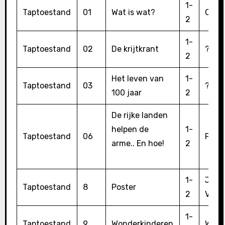
1-
Taptoestand
01
Wat is wat?
Corv
2
1-
Taptoestand
02
De krijtkrant
?
2
Het leven van
1-
Taptoestand
03
?
100 jaar
2
De rijke landen
helpen de
1-
Taptoestand
06
Fred 
arme.. En hoe!
2
1-
Jan 
Taptoestand
8
Poster
2
Voo
1-
Taptoestand
9
Wonderkinderen
Will 