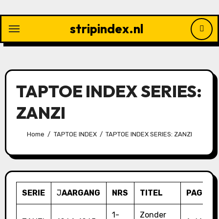
Ga
naar
stripindex.nl
de
inhoud
TAPTOE INDEX SERIES:
ZANZI
Home
TAPTOE INDEX
TAPTOE INDEX SERIES: ZANZI
SERIE
J
AARGANG
NRS
TITEL
PAG.
1-
Zonder