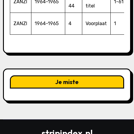
ZANZI
1964-1965
1-61
44
titel
ZANZI
1964-1965
4
Voorplaat
1
Je miste
stripindex.nl