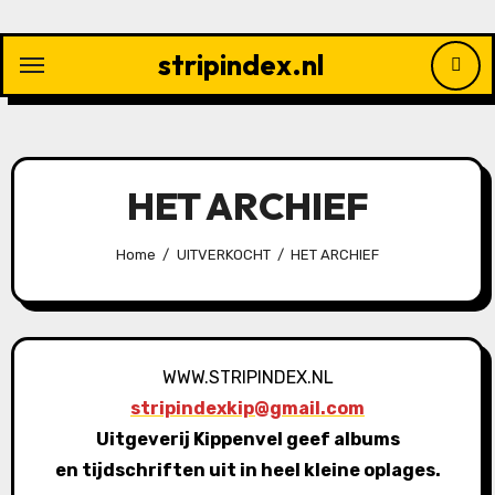
Ga
naar
stripindex.nl
de
inhoud
HET ARCHIEF
Home
UITVERKOCHT
HET ARCHIEF
WWW.STRIPINDEX.NL
stripindexkip@gmail.com
Uitgeverij Kippenvel geef albums
en tijdschriften uit in heel kleine oplages.