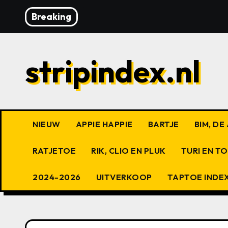
Ga
Breaking
naar
de
inhoud
stripindex.nl
NIEUW
APPIE HAPPIE
BARTJE
BIM, D
RATJETOE
RIK, CLIO EN PLUK
TURI EN T
2024-2026
UITVERKOOP
TAPTOE INDE