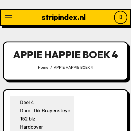
Ga
naar
stripindex.nl
de
inhoud
APPIE HAPPIE BOEK 4
Home
APPIE HAPPIE BOEK 4
Deel 4
Door: Dik Bruyensteyn
152 blz
Hardcover